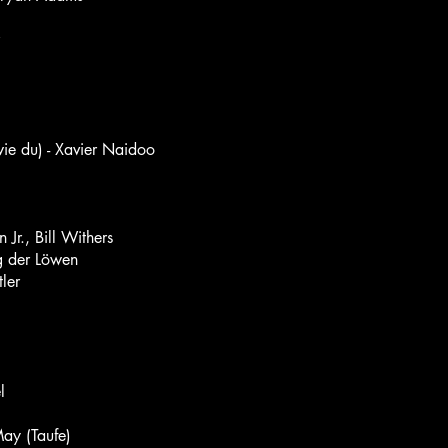
 wie du) - Xavier Naidoo
 Jr., Bill Withers
ig der Löwen
tler
l
ay (Taufe)