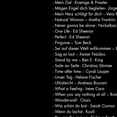
- Mein Ziel - Koenige & Priester
- Mögen Engel dich begleiten - Jürg
- Mein Herz schlägt für dich – Vera 
- Natural Woman – Aretha Franklin
- Never gonna be alone - Nickelbac
- One Life - Ed Sheeran
- Perfect - Ed Sheeran
- Pinguine – Tom Beck
- Sei auf dieser Welt willkommen – E
- Sag es laut – Xavier Naidoo
- Stand by me – Ben E. King
- Seite an Seite - Christina Stürmer
- Time after time – Cyndi Lauper
- Unser Tag - Helene Fischer
- Ultraleicht – Andreas Bourani
- What a Feeling - Irene Cara
- When you say nothing at all – Ro
- Wonderwall - Oasis
- Wie schön du bist - Sarah Connor
- Wenn du lachst - Kuult