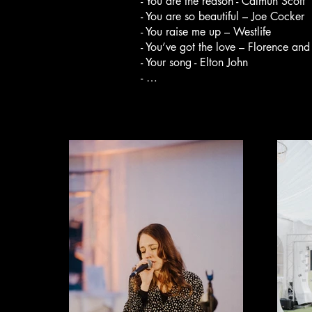
- You are the reason - Calmun Scott
- You are so beautiful – Joe Cocker
- You raise me up – Westlife
- You’ve got the love – Florence an
- Your song - Elton John
- …