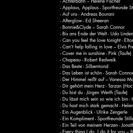
- Achterbahn – Helene Fischer
- Applaus, Applaus - Sportfreunde Sti
- Auf uns - Andreas Bourani
- Afterglow - Ed Sheeran
- Bonnie&Clyde – Sarah Connor
- Bis ans Ende der Welt - Udo Linde
- Can you feel the love tonight - Elt
- Can’t help falling in love – Elvis Pr
- Cover me in sunshine - Pink (Taufe)
- Chapeau - Robert Redweik
- Das Beste - Silbermond
- Das Leben ist schön - Sarah Conno
- Der Himmel reißt auf – Vanessa Ma
- Dir gehört mein Herz - Tarzan (Hoc
- Du bist du - Jürgen Werth (Taufe)
- Du lässt mich sein so wie ich bin -
- Du hast mich stark gemacht - Helen
- Ein Augenblick - Ulrike Zengerle
- Ein Kompliment - Sportfreunde Still
- Ein Teil von meinem Herzen - Jonat
- Every thing I do, I do it for you 