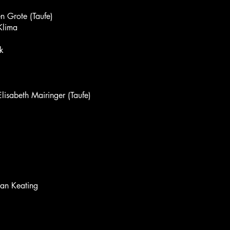
en Grote (Taufe)
Klima
k
lisabeth Mairinger (Taufe)
nan Keating