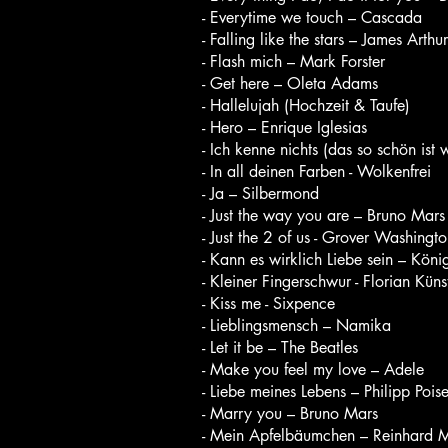
- Everytime we touch – Cascada
- Falling like the stars – James Arthur
- Flash mich – Mark Forster
- Get here – Oleta Adams
- Hallelujah (Hochzeit & Taufe)
- Hero – Enrique Iglesias
- Ich kenne nichts (das so schön ist
- In all deinen Farben - Wolkenfrei
- Ja – Silbermond
- Just the way you are – Bruno Mars
- Just the 2 of us - Grover Washington
- Kann es wirklich Liebe sein – Kön
- Kleiner Fingerschwur - Florian Küns
- Kiss me - Sixpence
- Lieblingsmensch – Namika
- Let it be – The Beatles
- Make you feel my love – Adele
- Liebe meines Lebens – Philipp Poise
- Marry you – Bruno Mars
- Mein Apfelbäumchen – Reinhard M