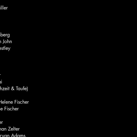
ller
nberg
on John
estley
r
i
hzeit & Taufe)
 Helene Fischer
e Fischer
er
han Zelter
– Bryan Adams