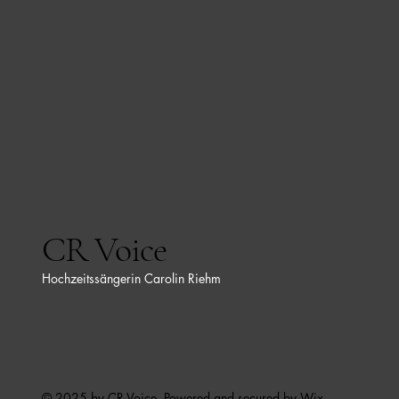
CR Voice
Hochzeitssängerin Carolin Riehm
© 2025 by CR Voice. Powered and secured by
Wix