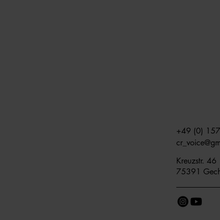
+49 (0) 15
cr_voice@g
Kreuzstr. 46
75391 Gech