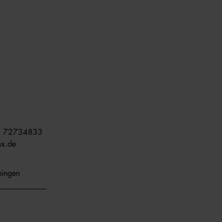
7 72734833
mx.de
ingen